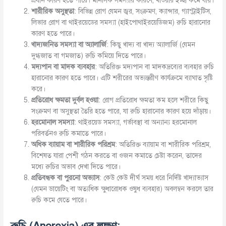
প্রধান কারণ হতে পারে। মানসিক সমস্যার কারণে, খাওয়ার ইচ্ছা কমে যায়।
শারীরিক
অসুস্থতা
: বিভিন্ন রোগ যেমন জ্বর, সংক্রমণ, ক্যান্সার, গ্যাস্ট্রাইটিস,
লিভার রোগ বা থাইরয়েডের সমস্যা (হাইপোথাইরয়েডিজম) রুচি হারানোর
কারণ হতে পারে।
খাদ্যজনিত
সমস্যা
বা
অ্যালার্জি
: কিছু খাদ্য বা খাদ্য অ্যালার্জি (যেমন
দুগ্ধজাত বা গমজাত) রুচি কমিয়ে দিতে পারে।
মদ্যপান
বা
মাদক
ব্যবহার
: অতিরিক্ত মদ্যপান বা মাদকদ্রব্যের ব্যবহার রুচি
হারানোর কারণ হতে পারে। এটি শরীরের অভ্যন্তরীণ কার্যক্রমে ব্যাঘাত সৃষ্টি
করে।
প্রতিরোধ
ক্ষমতা
দুর্বল
হওয়া
: রোগ প্রতিরোধ ক্ষমতা কম হলে শরীরে কিছু
সংক্রমণ বা অসুস্থতা তৈরি হতে পারে, যা রুচি হারানোর কারণ হয়ে দাঁড়ায়।
হরমোনাল
সমস্যা
: থাইরয়েড সমস্যা, গর্ভাবস্থা বা অন্যান্য হরমোনাল
পরিবর্তনও রুচি কমাতে পারে।
অধিক
ব্যায়াম
বা
শারীরিক
পরিশ্রম
: অতিরিক্ত ব্যায়াম বা শারীরিক পরিশ্রম,
বিশেষত যারা পেশী গঠন করতে বা ওজন কমাতে চেষ্টা করেন, তাদের
মধ্যে রুচির অভাব দেখা দিতে পারে।
প্রতিবন্ধক
বা
পুরনো
অভ্যাস
: কেউ কেউ দীর্ঘ সময় ধরে নির্দিষ্ট খাদ্যাভ্যাস
(যেমন ডায়েটিং বা অত্যধিক ক্ষুধারোধক ওষুধ ব্যবহার) অবলম্বন করলে তার
রুচি কমে যেতে পারে।
রুচি
(Anorexia)
এর
লক্ষণ
: