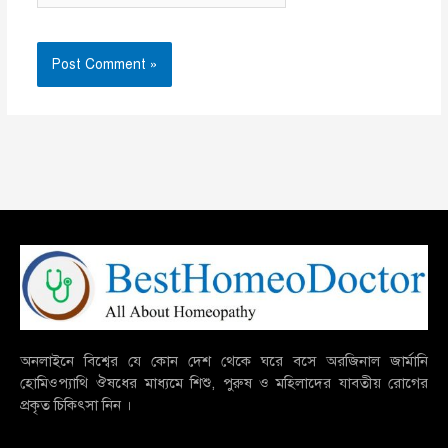
অনলাইনে বিশ্বের যে কোন দেশ থেকে ঘরে বসে অরজিনাল জার্মানি
হোমিওপ্যাথি ঔষধের মাধ্যমে শিশু, পুরুষ ও মহিলাদের যাবতীয় রোগের
প্রকৃত চিকিৎসা নিন ।