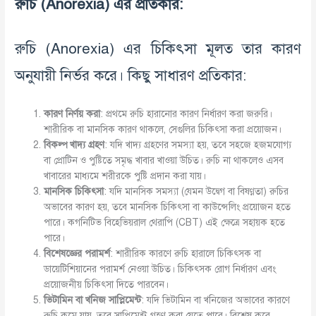
রুচি
(Anorexia)
এর
প্রতিকার
:
রুচি (Anorexia) এর চিকিৎসা মূলত তার কারণ
অনুযায়ী নির্ভর করে। কিছু সাধারণ প্রতিকার:
কারণ
নির্ণয়
করা
: প্রথমে রুচি হারানোর কারণ নির্ধারণ করা জরুরি।
শারীরিক বা মানসিক কারণ থাকলে, সেগুলির চিকিৎসা করা প্রয়োজন।
বিকল্প
খাদ্য
গ্রহণ
: যদি খাদ্য গ্রহণের সমস্যা হয়, তবে সহজে হজমযোগ্য
বা প্রোটিন ও পুষ্টিতে সমৃদ্ধ খাবার খাওয়া উচিত। রুচি না থাকলেও এসব
খাবারের মাধ্যমে শরীরকে পুষ্টি প্রদান করা যায়।
মানসিক
চিকিৎসা
: যদি মানসিক সমস্যা (যেমন উদ্বেগ বা বিষণ্ণতা) রুচির
অভাবের কারণ হয়, তবে মানসিক চিকিৎসা বা কাউন্সেলিং প্রয়োজন হতে
পারে। কগনিটিভ বিহেভিয়রাল থেরাপি (CBT) এই ক্ষেত্রে সহায়ক হতে
পারে।
বিশেষজ্ঞের
পরামর্শ
: শারীরিক কারণে রুচি হারালে চিকিৎসক বা
ডায়েটিশিয়ানের পরামর্শ নেওয়া উচিত। চিকিৎসক রোগ নির্ধারণ এবং
প্রয়োজনীয় চিকিৎসা দিতে পারবেন।
ভিটামিন
বা
খনিজ
সাপ্লিমেন্ট
: যদি ভিটামিন বা খনিজের অভাবের কারণে
রুচি কমে যায়, তবে সাপ্লিমেন্ট গ্রহণ করা যেতে পারে। বিশেষ করে,