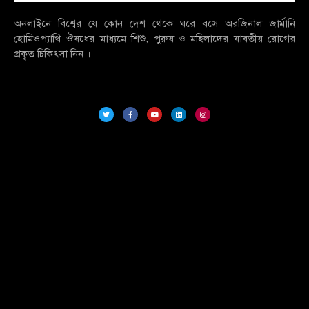
অনলাইনে বিশ্বের যে কোন দেশ থেকে ঘরে বসে অরজিনাল জার্মানি
হোমিওপ্যাথি ঔষধের মাধ্যমে শিশু, পুরুষ ও মহিলাদের যাবতীয় রোগের
প্রকৃত চিকিৎসা নিন ।
T
F
Y
L
I
w
a
o
i
n
i
c
u
n
s
t
e
t
k
t
t
b
u
e
a
e
o
b
d
g
r
o
e
i
r
k
n
a
-
m
f