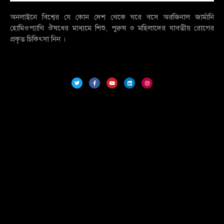
অনলাইনে বিশ্বের যে কোন দেশ থেকে ঘরে বসে অরজিনাল জার্মানি
হোমিওপ্যাথি ঔষধের মাধ্যমে শিশু, পুরুষ ও মহিলাদের যাবতীয় রোগের
প্রকৃত চিকিৎসা নিন ।
T
F
Y
L
I
w
a
o
i
n
i
c
u
n
s
t
e
t
k
t
t
b
u
e
a
e
o
b
d
g
r
o
e
i
r
k
n
a
-
m
f