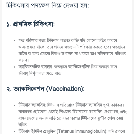
চিকিৎসার পদক্ষেপ নিচে দেওয়া হল:
১
.
প্রাথমিক
চিকিৎসা
:
ক্ষত
পরিষ্কার
করা
: টিটানাস আক্রান্ত ব্যক্তি যদি কোনো ক্ষতির কারণে
আক্রান্ত হয়ে থাকে, তবে প্রথমে ক্ষতস্থানটি পরিষ্কার করতে হবে। ক্ষতস্থানে
মাটির বা অন্য কোনো বিষাক্ত উপাদান না থাকলে তাও সঠিকভাবে পরিষ্কার
করুন।
অ্যান্টিসেপটিক
ব্যবহার
: ক্ষতস্থানে
অ্যান্টিসেপটিক
ক্রিম ব্যবহার করে
জীবাণু নির্মূল করা যেতে পারে।
২
.
ভ্যাকসিনেশন
(Vaccination):
টিটানাস
ভ্যাকসিন
: টিটানাস প্রতিরোধে
টিটানাস
ভ্যাকসিন
খুবই কার্যকর।
সাধারণত ছোটবেলা থেকেই শিশুদের টিটানাসের ভ্যাকসিন দেওয়া হয়, এবং
প্রাপ্তবয়স্কদের জন্যও প্রতি ১০ বছর পরপর
টিটানাসের
বুস্টার
ডোজ
নেয়া
উচিত।
টিটানাস
ইমিউন
গ্লোবুলিন
(Tetanus Immunoglobulin)
: যদি কোনো