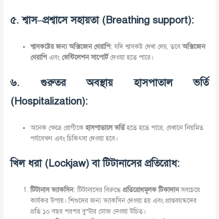
৫
.
শ্বাস
–
প্রশ্বাসে
সহায়তা
(Breathing support):
শ্বাসকষ্টের
জন্য
অক্সিজেন
থেরাপি
: যদি শ্বাসকষ্ট দেখা দেয়, তবে
অক্সিজেন
থেরাপি
এবং
ভেন্টিলেশন
সাপোর্ট
দেওয়া হতে পারে।
৬
.
গুরুতর
অবস্থায়
হাসপাতাল
ভর্তি
(Hospitalization):
অনেক ক্ষেত্রে রোগীকে
হাসপাতালে
ভর্তি
হতে হতে পারে, যেখানে নিয়মিত
পর্যবেক্ষণ এবং চিকিৎসা দেওয়া হবে।
খিল
ধরা
(Lockjaw)
বা
টিটানাসের
প্রতিরোধ
:
টিটানাস
ভ্যাকসিন
: টিটানাসের বিরুদ্ধে
প্রতিরোধমূলক
টিকাদান
সবচেয়ে
কার্যকর উপায়। শিশুদের জন্য ভ্যাকসিন দেওয়া হয় এবং প্রাপ্তবয়স্কদের
প্রতি ১০ বছর পরপর বুস্টার ডোজ নেওয়া উচিত।