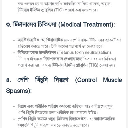
ক্ষত গুরুতর হয় বা আক্রান্ত ব্যক্তি ভ্যাকসিন না নিয়ে থাকেন, তাহলে
টিটানাস
ইমিউন
গ্লোবুলিন
(TIG) প্রয়োগ করা হতে পারে।
৩
.
টিটানাসের
চিকিৎসা
(Medical Treatment):
অ্যান্টিবায়োটিক
:
অ্যান্টিবায়োটিক
যেমন পেনিসিলিন টিটানাসের ব্যাকটেরিয়া
প্রতিরোধ করতে পারে। চিকিৎসকের পরামর্শে তা দেওয়া হবে।
বিনিয়োগযোগ্য
ট্রান্সকিউশন
(Tetanus toxin neutralization)
:
টিটানাস টক্সিনকে
নিরপেক্ষ
করে
দেওয়ার
জন্য
বিশেষ ধরনের চিকিৎসা
প্রয়োগ করা হয়। এজন্য
টিটানাস
ইমিউন
গ্লোবুলিন
(TIG)
দেওয়া হয়।
৪
.
পেশি
খিঁচুনি
নিয়ন্ত্রণ
(Control Muscle
Spasms):
বিশ্রাম
এবং
শারীরিক
পরিশ্রম
কমানো
: ব্যক্তিকে শান্ত ও বিশ্রামে রাখুন।
পেশি খিঁচুনি নিয়ন্ত্রণের জন্য শারীরিক চাপ কমানো উচিত।
পেশির
খিঁচুনি
কমাতে
ওষুধ
:
মিউজল
রিল্যাক্সেন্টস
এবং
অ্যানালজেসিক
ওষুধগুলি খিঁচুনি ও ব্যথা কমাতে ব্যবহৃত হতে পারে।