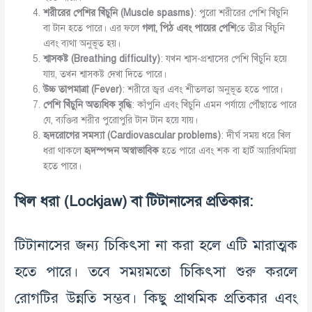
শরীরের
পেশির
খিঁচুনি
(Muscle spasms)
: পুরো শরীরের পেশি খিঁচুনি
বা টান হতে পারে। এর ফলে
গলা
,
পিঠ
এবং
পায়ের
পেশি
তে তীব্র খিঁচুনি
এবং ব্যথা অনুভূত হয়।
শ্বাসকষ্ট
(Breathing difficulty)
: যখন শ্বাস-প্রশ্বাসের পেশি খিঁচুনি হয়ে
যায়, তখন শ্বাসকষ্ট দেখা দিতে পারে।
উচ্চ
তাপমাত্রা
(Fever)
: শরীরে জ্বর এবং শীতলতা অনুভূত হতে পারে।
পেশি
খিঁচুনি
অত্যধিক
বৃদ্ধি
: কাঁপুনি এবং খিঁচুনি এমন পর্যায়ে পৌঁছাতে পারে
যে, ব্যক্তির শরীর পুরোপুরি টান টান হয়ে যায়।
হৃদরোগের
সমস্যা
(Cardiovascular problems)
: দীর্ঘ সময় ধরে খিল
ধরা থাকলে
হৃদস্পন্দন
অস্বাভাবিক
হতে পারে এবং শক বা হার্ট অ্যারিথমিয়া
হতে পারে।
খিল
ধরা
(Lockjaw)
বা
টিটানাসের
প্রতিকার
:
টিটানাসের জন্য চিকিৎসা না করা হলে এটি মারাত্মক
হতে পারে। তবে সময়মতো চিকিৎসা শুরু করলে
রোগটির উন্নতি সম্ভব। কিছু প্রাথমিক প্রতিকার এবং