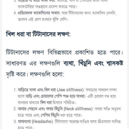
বাড়িতে
বা
মাঠে
কাজ
করা
: মাটিতে, ঘাস বা গোবরের মধ্যে থাকা
ব্যাকটেরিয়া ক্ষতস্থানে প্রবেশ করতে পারে।
প্রতিষেধক
ভ্যাকসিনের
অভাব
: যারা টিটানাসের জন্য ভ্যাকসিন নেননি,
তাদের এই রোগ হওয়ার ঝুঁকি বেশি।
খিল
ধরা
বা
টিটানাসের
লক্ষণ
:
টিটানাসের লক্ষণ বিভিন্নভাবে প্রকাশিত হতে পারে।
সাধারণত এর লক্ষণগুলি
ব্যথা
,
খিঁচুনি
এবং
শ্বাসকষ্ট
সৃষ্টি করে। লক্ষণগুলি হলো:
মাড়িতে
ব্যথা
এবং
খিল
ধরা
(Jaw stiffness)
: সবচেয়ে সাধারণ লক্ষণ
হলো
মাড়ি
এবং
চোয়ালের
পেশি
শক্ত
হয়ে
যাওয়া
। এটি চোয়াল বন্ধ হয়ে
যাওয়ার মাধ্যমে
খিল
ধরা
হিসাবে পরিচিত।
মাথার
পেছনে
এবং
গলায়
খিঁচুনি
(Neck stiffness)
: গলায় শক্তি অনুভব
হতে পারে এবং
পেশির
খিঁচুনি
শুরু হতে পারে।
মাথাব্যথা
(Headache)
: টিটানাসে আক্রান্ত ব্যক্তির মাথা তীব্রভাবে ব্যথিত
হতে পারে।