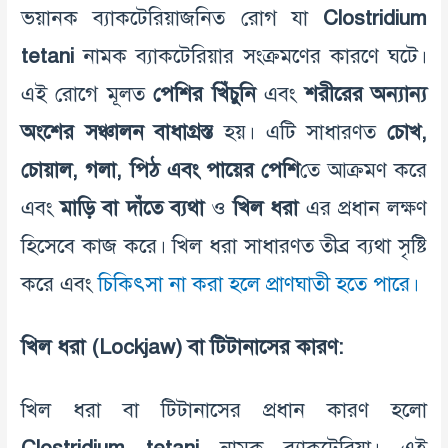
ভয়ানক ব্যাকটেরিয়াজনিত রোগ যা
Clostridium
tetani
নামক ব্যাকটেরিয়ার সংক্রমণের কারণে ঘটে।
এই রোগে মূলত
পেশির
খিঁচুনি
এবং
শরীরের
অন্যান্য
অংশের
সঞ্চালন
বাধাগ্রস্ত
হয়। এটি সাধারণত
চোখ
,
চোয়াল
,
গলা
,
পিঠ
এবং
পায়ের
পেশি
তে আক্রমণ করে
এবং
মাড়ি
বা
দাঁতে
ব্যথা
ও
খিল
ধরা
এর প্রধান লক্ষণ
হিসেবে কাজ করে। খিল ধরা সাধারণত তীব্র ব্যথা সৃষ্টি
করে এবং
চিকিৎসা না করা হলে প্রাণঘাতী হতে পারে।
খিল
ধরা
(Lockjaw)
বা
টিটানাসের
কারণ
:
খিল ধরা বা টিটানাসের প্রধান কারণ হলো